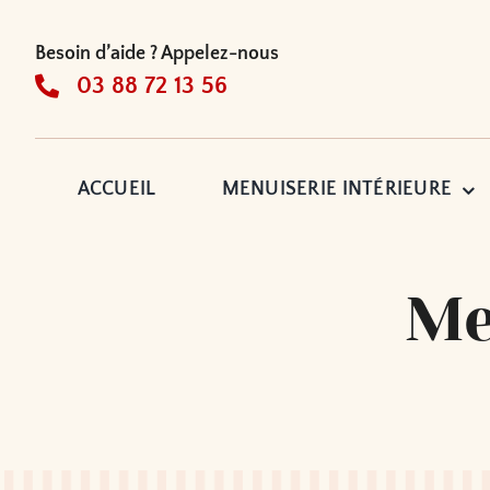
Passer
au
Besoin d’aide ? Appelez-nous
contenu
03 88 72 13 56
ACCUEIL
MENUISERIE INTÉRIEURE
Me