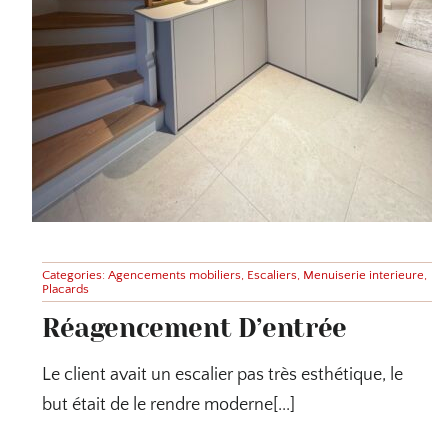
Categories:
Agencements mobiliers
,
Escaliers
,
Menuiserie interieure
,
Placards
Réagencement D’entrée
Le client avait un escalier pas très esthétique, le
but était de le rendre moderne[...]