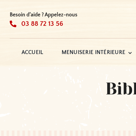
Passer
au
Besoin d’aide ? Appelez-nous
contenu
03 88 72 13 56
ACCUEIL
MENUISERIE INTÉRIEURE
Bib