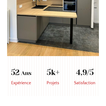
52
5k+
4,9/5
Ans
Expérience
Projets
Satisfaction