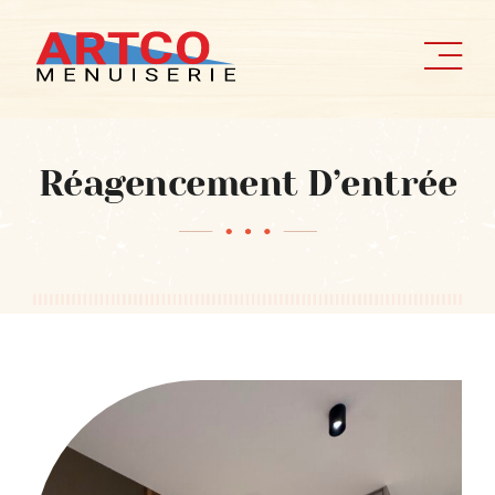
Passer
au
contenu
Réagencement D’entrée