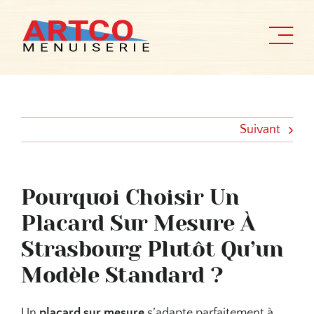
Passer
au
contenu
Suivant
Pourquoi Choisir Un
Placard Sur Mesure À
Strasbourg Plutôt Qu’un
Modèle Standard ?
Un
placard sur mesure
s’adapte parfaitement à